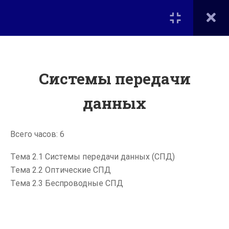
Вход
КУРСЫ
ЦИФРОВАЯ ЭКОНОМИКА
Системы передачи
Портал дополнительного
образования на факультете
Вычислительной математики
данных
Специалист по сетевым
и кибернетики
технологиям
МГУ им. М.В. Ломоносова
Всего часов: 6
1 СЕМЕСТР -
Тема 2.1 Системы передачи данных (СПД)
ПРОГРАММНО-
Главная
Тема 2.2 Оптические СПД
КОНФИГУРИРУЕМЫЕ
Курсы
СЕТИ (SDN)
Тема 2.3 Беспроводные СПД
Дополнительное образование на ВМК
Введение в
1.1
Мероприятия
программно-