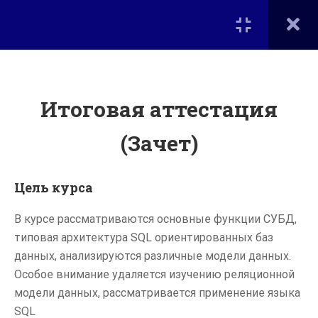
Вход
КУРСЫ
ПРОГРАММИРОВАНИЕ
Итоговая аттестация
Портал дополнительного
образования на факультете
Вычислительной математики
(Зачет)
Программирование и
и кибернетики
базы данных
МГУ им. М.В. Ломоносова
Цель курса
1 СЕМЕСТР - ЯЗЫК
SQL
В курсе рассматриваются основные функции СУБД,
Главная
типовая архитектура SQL ориентированных баз
Курсы
Модели данных
данных, анализируются различные модели данных.
1.1
Особое внимание удаляется изучению реляционной
Дополнительное образование на ВМК
модели данных, рассматривается применение языка
Язык SQL
1.2
Мероприятия
SQL