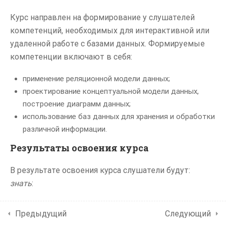
Контакты
Выборка данных
1.3
Курс направлен на формирование у слушателей
компетенций, необходимых для интерактивной или
удаленной работе с базами данных. Формируемые
Типы данных
1.4
Диплом МГУ
компетенции включают в себя:
Разработчик компьютерных технологий
Хранимые функции
1.5
применение реляционной модели данных;
и процедуры
проектирование концептуальной модели данных,
построение диаграмм данных;
Триггеры
1.6
использование баз данных для хранения и обработки
Мы в соцсетях
различной информации.
Итоговая
1.7
Результаты освоения курса
аттестация
(Зачет)
В результате освоения курса слушатели будут:
1 СЕМЕСТР -
знать
:
ПРОГРАММИРОВАНИЕ
основные функции СУБД;
НА ЯЗЫКЕ C#
Предыдущий
Следующий
типовую архитектуру реляционных баз данных;
(БАЗОВЫЙ УРОВЕНЬ)