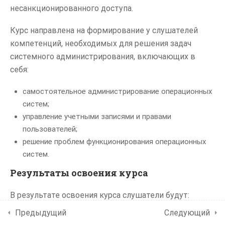
Контакты
несанкционированного доступа.
Выборка данных
1.3
Курс направлена на формирование у слушателей
компетенций, необходимых для решения задач
Типы данных
1.4
Диплом МГУ
системного администрирования, включающих в
себя:
Разработчик компьютерных технологий
Хранимые функции
1.5
и процедуры
самостоятельное администрирование операционных
систем;
Триггеры
1.6
управление учетными записями и правами
Мы в соцсетях
пользователей;
Итоговая
1.7
решение проблем функционирования операционных
аттестация
систем.
(Зачет)
Результаты освоения курса
1 СЕМЕСТР -
ПРОГРАММИРОВАНИЕ
В результате освоения курса слушатели будут:
НА ЯЗЫКЕ C#
знать:
Предыдущий
Следующий
(БАЗОВЫЙ УРОВЕНЬ)