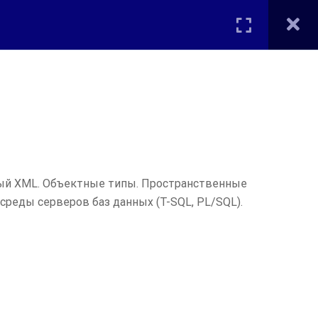
Вход
Мы в соцсетях
ОЕ ОБРАЗОВАНИЕ ВМК
КОНТАКТЫ
ый XML. Объектные типы. Пространственные
реды серверов баз данных (T-SQL, PL/SQL).