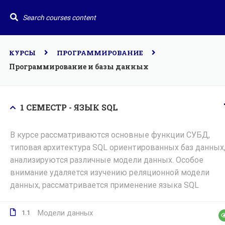
По всем вопросам
+79105536487
dpovmk@c
Главн
Курс
КУРСЫ
ПРОГРАММИРОВАНИЕ
Допол
Программирование и базы данных
ВМК
Портал дополнительного
образования на факультете
Вычислительной математики
Меро
1 СЕМЕСТР - ЯЗЫК SQL
и кибернетики
Конт
МГУ им. М.В. Ломоносова
В курсе рассматриваются основные функции СУБД,
типовая архитектура SQL ориентированных баз данных
анализируются различные модели данных. Особое
внимание удаляется изучению реляционной модели
данных, рассматривается применение языка SQL
Модели данных
1.1