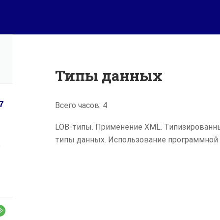
s.msu.ru
ая
Диплом МГУ
ы
Разработчик компьютерных
технологий
нительное образование на
ГЛАВНАЯ
КУРСЫ
ДИПЛОМ МГУ
ДОПОЛНИТЕЛЬН
Типы данных
приятия
7
Всего часов: 4
акты
LOB-типы. Применение XML. Типизированн
типы данных. Использование программной с
,