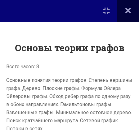
Вход
КУРСЫ
ПРОГРАММИРОВАНИЕ
Основы теории графов
Портал дополнительного
образования на факультете
Вычислительной математики
Прикладное
и кибернетики
Всего часов: 8
программирование
МГУ им. М.В. Ломоносова
(языки С и С++)
Основные понятия теории графов. Степень вершины
графа. Дерево. Плоские графы. Формула Эйлера.
1 СЕМЕСТР -
Эйлеровы графы. Обход ребер графа по одному разу
Главная
ДИСКРЕТНАЯ
в обоих направлениях. Гамильтоновы графы.
Курсы
МАТЕМАТИКА
Взвешенные графы. Минимальное остовное дерево.
Поиск кратчайшего маршрута. Сетевой график.
Дополнительное образование на ВМК
Элементы
1.1
Потоки в сетях.
Мероприятия
математики