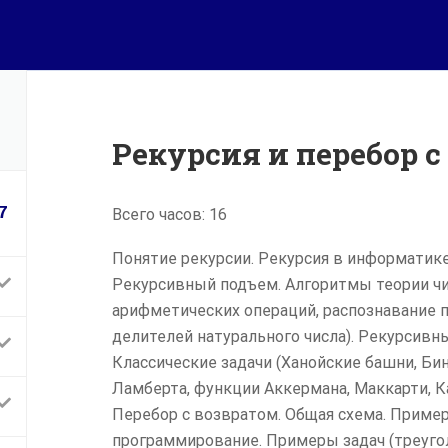
s.msu.ru
ая
Диплом МГУ
ы
Разработчик компьютерных
технологий
нительное образование на
ГЛАВНАЯ
КУРСЫ
ДИПЛОМ МГУ
ДОПОЛНИТЕЛЬН
Рекурсия и перебор с
приятия
7
Всего часов: 16
акты
Понятие рекурсии. Рекурсия в информатике
Рекурсивный подъем. Алгоритмы теории чи
арифметических операций, распознавание п
делителей натурального числа). Рекурсивн
Классические задачи (Ханойские башни, Б
Ламберта, функции Аккермана, Маккарти, К
Перебор с возвратом. Общая схема. Пример
программирование. Примеры задач (треуголь