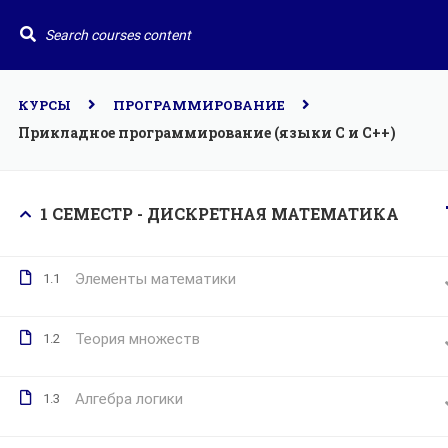
По всем вопросам
+79105536487
dpovmk@c
Главн
Курс
КУРСЫ
ПРОГРАММИРОВАНИЕ
Допол
Прикладное программирование (языки С и С++)
ВМК
Портал дополнительного
образования на факультете
Вычислительной математики
Меро
1 СЕМЕСТР - ДИСКРЕТНАЯ МАТЕМАТИКА
и кибернетики
Конт
МГУ им. М.В. Ломоносова
Элементы математики
1.1
Теория множеств
1.2
Алгебра логики
1.3