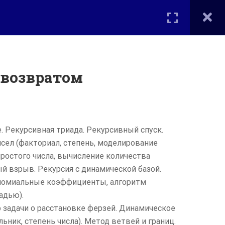
Вход
Мы в соцсетях
ОЕ ОБРАЗОВАНИЕ ВМК
КОНТАКТЫ
 возвратом
. Рекурсивная триада. Рекурсивный спуск.
сел (факториал, степень, моделирование
ростого числа, вычисление количества
ый взрыв. Рекурсия с динамической базой.
иномиальные коэффициенты, алгоритм
адью).
 задачи о расстановке ферзей. Динамическое
ник, степень числа). Метод ветвей и границ.