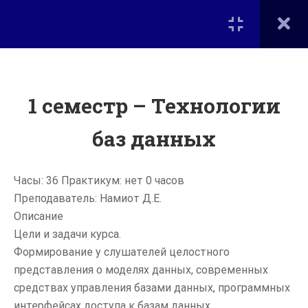
Вход
КУРСЫ
ЦИФРОВАЯ ЭКОНОМИКА
1 семестр – Технологии
Портал дополнительного
образования на факультете
Вычислительной математики
баз данных
Разработчик
и кибернетики
профессионально-
МГУ им. М.В. Ломоносова
ориентированных
Часы: 36 Практикум: нет 0 часов
компьютерных
Преподаватель: Намиот Д.Е.
технологий (очно-
Описание
заочная)
Главная
Цели и задачи курса.
Курсы
Формирование у слушателей целостного
СОВРЕМЕННЫЕ
Дополнительное образование на ВМК
представления о моделях данных, современных
ЦИФРОВЫЕ
средствах управления базами данных, программных
Мероприятия
ТЕХНОЛОГИИ
интерфейсах доступа к базам данных