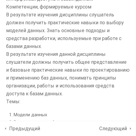
Контакты
Компетенции, формируемые курсом
1 семестр –
1.1
В результате изучения дисциплины слушатель
Дискретные
должен получить практические навыки по выбору
структуры
моделей данных. Знать основные подходы и
Диплом МГУ
1 семестр –
1.2
средства разработки, используемые при работе с
Компьютерные
Разработчик компьютерных технологий
базами данных.
сети
В результате изучения данной дисциплины
1 семестр –
1.3
слушатели должны получить общее представление
Основы
и базовые практические навыки по проектированию
программирования:
Мы в соцсетях
и применению баз данных, понимать принципы
алгоритмы и
структуры данных
организации, работы и использования средств
доступа к базам данных.
1 семестр –
1.4
Темы:
Технологии баз
данных
Модели данных
Реляционная алгебра
1 семестр – Язык
1.5
Предыдущий
Следующий
Java и разработка
SQL
Java-приложений