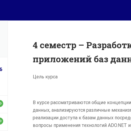
s.msu.ru
ая
Диплом МГУ
ы
Разработчик компьютерных
технологий
нительное образование на
ГЛАВНАЯ
КУРСЫ
ДИПЛОМ МГУ
ДОПОЛНИТЕЛЬН
4 семестр – Разрабо
приложений баз дан
приятия
акты
6
Цель курса
В курсе рассматриваются общие концепции
данных, анализируются различные механиз
реализации доступа к базам данных посред
вопросы применения технологий ADO.NET и 