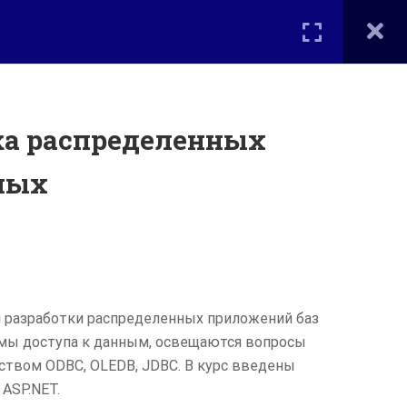
Вход
Мы в соцсетях
ОЕ ОБРАЗОВАНИЕ ВМК
КОНТАКТЫ
тка распределенных
ных
 разработки распределенных приложений баз
мы доступа к данным, освещаются вопросы
ством ODBC, OLEDB, JDBC. В курс введены
ASP.NET.