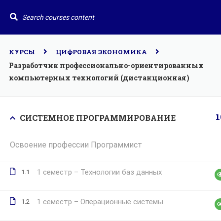
По всем вопросам
+79105536487
dpovmk@c
Главн
Курс
КУРСЫ
ЦИФРОВАЯ ЭКОНОМИКА
Допол
Разработчик профессионально-ориентированных
компьютерных технологий (дистанционная)
ВМК
Портал дополнительного
образования на факультете
Вычислительной математики
Меро
и кибернетики
Конт
МГУ им. М.В. Ломоносова
1
СИСТЕМНОЕ ПРОГРАММИРОВАНИЕ
Освоение профессии Программист
1 семестр – Технологии баз данных
1.1
1 семестр – Операционные системы
1.2