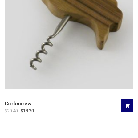
Corkscrew
$
20.40
$
18.20