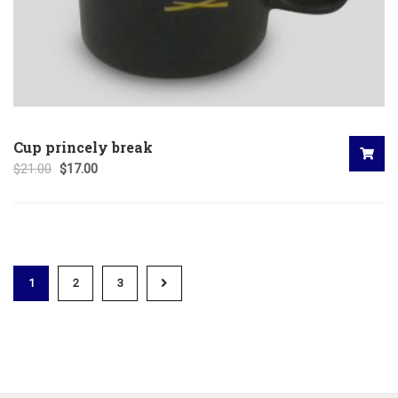
Cup princely break
$
21.00
$
17.00
1
2
3