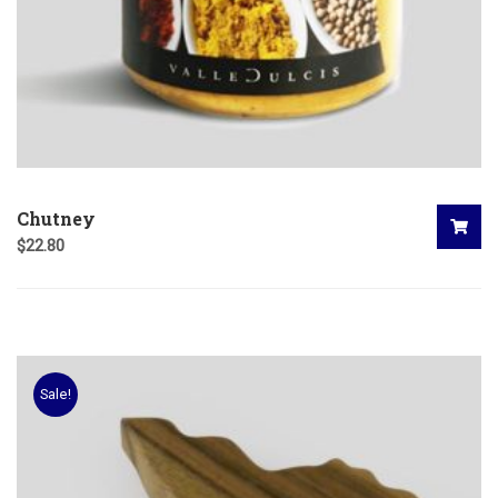
Chutney
$
22.80
Sale!